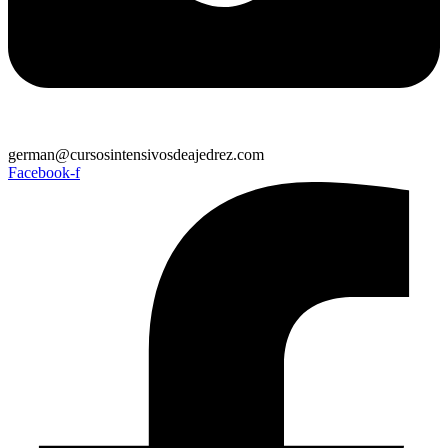
german@cursosintensivosdeajedrez.com
Facebook-f