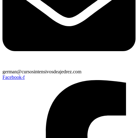
german@cursosintensivosdeajedrez.com
Facebook-f