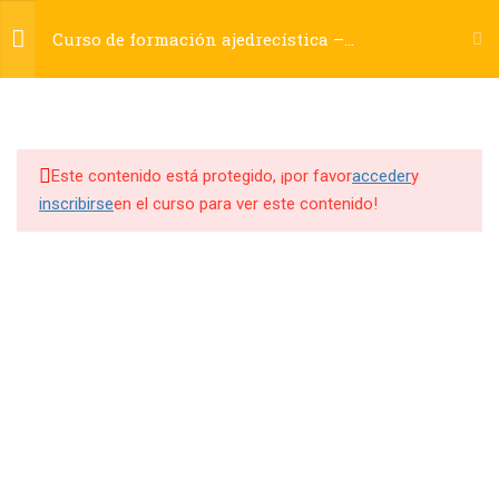
Registrarse
Acceder
Curso de formación ajedrecística –
Principiantes
13
CLASES
Este contenido está protegido, ¡por favor
acceder
y
Recursos en PDF
inscribirse
en el curso para ver este contenido!
Clase 1
Clase 2
Clase 3
Clase 4
Clase 5