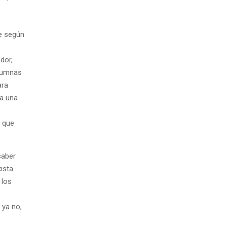
ue según
dor,
olumnas
ara
ja una
 que
saber
ista
 los
 ya no,