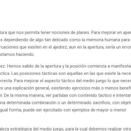
rtura que nos permita tener nociones de planes. Para mejorar en ape
s dependiendo de algo tan delicado como la memoria humana para r
caciones que existen en el ajedrez, aun en la apertura, sería un erro
 estamos haciendo.
rez. Hemos salido de la apertura y la posición comienza a manifesta
ctica. Las posiciones tácticas son aquellas en las que existe la nec
 correcta. Para mejorar el aspecto táctico del medio juego lo que nec
o es una explicación general, existiendo ejercicios más o menos bene
vel. De la misma manera, ver partidas con contenido táctico e intentar
una determinada combinación o un determinado sacrificio, con objet
 igual forma, puede ser ejercitado con ejemplos de mayor o menor
aleza estratégica del medio juego, para la cual debemos realizar otro