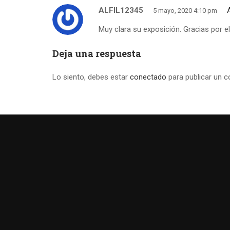
ALFIL12345
5 mayo, 2020 4:10 pm
Muy clara su exposición. Gracias por e
Deja una respuesta
Lo siento, debes estar
conectado
para publicar un c