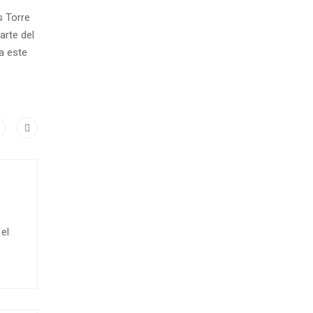
s Torre
arte del
a este
e
el