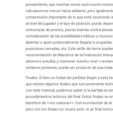
pensamiento, que muchas veces será mucho menos ex
calcularemos menos hacia adelante, pero igualmente e
comprensión importante de lo que está ocurriendo e
al nivel del jugador y el tipo de posición, puede depe
estructuras de peones, piezas buenas contra piezas 
consideración de las posibilidades bélicas y reconoc
abiertas o quien potencialmente llegaría a ocuparlas
posiciones cerradas, etc. Este sinfin de items puede
recomendación de Maestros de la Federación Interac
debemos estudiar y mantener nuestro nivel <<estan
estamos poniendo, puede ser producto de una mala s
Finales: Si bien no todas las partidas llegan a esta
que existen algunos finales que son puramente teóric
con este material, podemos saber si la partida es e
procedimientos teóricos del final. Estos finales se en
beneficio de <<no caducar>>. Con la evolución de l
pero con los finales no ocurre esto: si un final teór