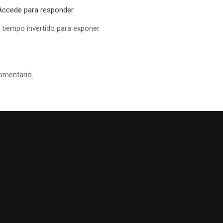
Accede para responder
l tiempo invertido para exponer
omentario.