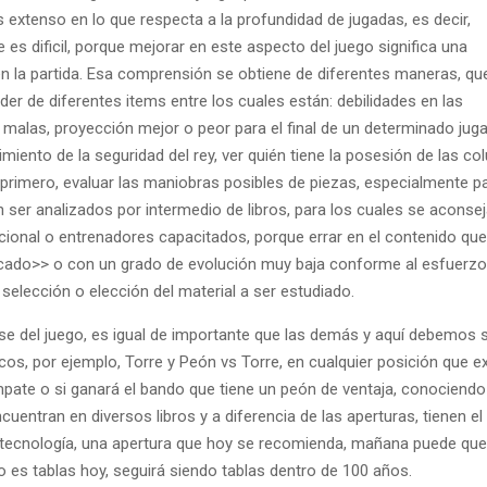
tenso en lo que respecta a la profundidad de jugadas, es decir,
s dificil, porque mejorar en este aspecto del juego significa una
n la partida. Esa comprensión se obtiene de diferentes maneras, q
nder de diferentes items entre los cuales están: debilidades en las
malas, proyección mejor o peor para el final de un determinado juga
imiento de la seguridad del rey, ver quién tiene la posesión de las c
 primero, evaluar las maniobras posibles de piezas, especialmente p
n ser analizados por intermedio de libros, para los cuales se aconse
ional o entrenadores capacitados, porque errar en el contenido que
cado>> o con un grado de evolución muy baja conforme al esfuerzo
elección o elección del material a ser estudiado.
 fase del juego, es igual de importante que las demás y aquí debemos 
os, por ejemplo, Torre y Peón vs Torre, en cualquier posición que ex
mpate o si ganará el bando que tiene un peón de ventaja, conociendo
cuentran en diversos libros y a diferencia de las aperturas, tienen el
a tecnología, una apertura que hoy se recomienda, mañana puede que
ico es tablas hoy, seguirá siendo tablas dentro de 100 años.