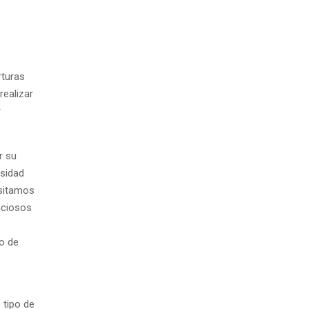
rturas
ealizar
r
r su
esidad
esitamos
ficiosos
o de
 tipo de