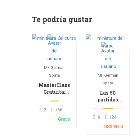
Te podría gustar
MF Germán
MF German
Spata
Spata
MasterClass
Gratuita:
Las 50
Apertura
partidas
Nimzo-
que debes
2
766
Larsen
conocer –
9
124
Gratis
Estrategia
US$49.00