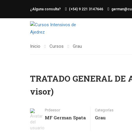
¿Alguna consulta?
(+54) 9 221 3147646
german@cur
Inicio
Cursos
Grau
TRATADO GENERAL DE AJ
visor)
Prdeesor
Categorías
MF German Spata
Grau