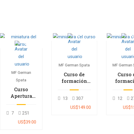
MF German Spata
MF German 
MF German
Curso de
Curso 
Spata
formación
formac
ajedrecística
ajedrecís
Curso
–
–
Apertura
13
307
12
2
Principiantes
Interme
Londres
US$149.00
US$1
7
251
US$39.00