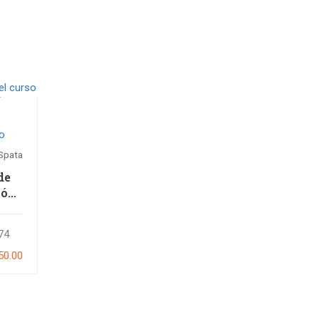
Spata
de
ión
tica
74
dios
50.00