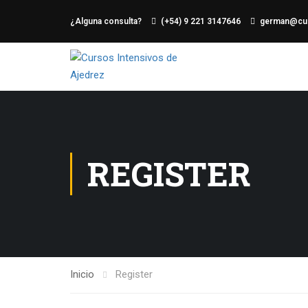
¿Alguna consulta?
(+54) 9 221 3147646
german@cur
REGISTER
Inicio
Register