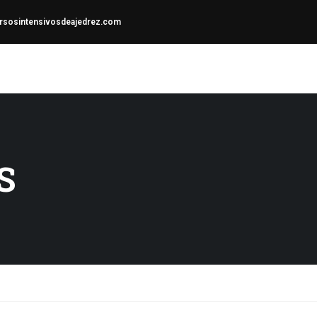
sosintensivosdeajedrez.com
S