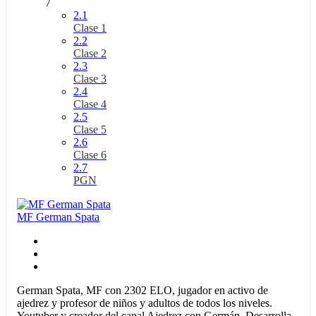
7
2.1
Clase 1
2.2
Clase 2
2.3
Clase 3
2.4
Clase 4
2.5
Clase 5
2.6
Clase 6
2.7
PGN
MF German Spata
German Spata, MF con 2302 ELO, jugador en activo de
ajedrez y profesor de niños y adultos de todos los niveles.
Youtuber y creador del canal Ajedrez con Germán. Desarrolla