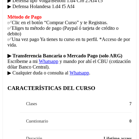
▶ Defensa tipo Volga/Benoni 1.d4 Cf6 2.Af4 c5
▶ Defensa Holandesa 1.d4 f5 Af4
Método de Pago
✅Clic en el botón “Comprar Curso” y te Registras.
✅Eliges tu método de pago (Paypal ó tarjeta de crédito o
debito)
✅Una vez pago Ya tienes tu curso en tu perfil. *Acceso de por
vida.
▶ Transferencia Bancaria o Mercado Pago (solo ARG)
Escríbeme a mi
Whatsapp
y mando por ahí el CBU (cotización
dólar Banco Central).
▶ Cualquier duda o consulta al
Whatsapp
.
CARACTERÍSTICAS DEL CURSO
Clases
7
Cuestionario
0
Duración
Lifetime access