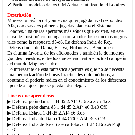
✔ Partidas modelos de los GM Actuales utilizando el Londres.
Descripción
Mueves tu peón a d4 y ante cualquier jugada rival respondes
Af4, con esas dos primeras jugadas planteas el Sistema
Londres, una de las aperturas más sólidas que existen, en este
curso te mostraré como jugar contra todos los esquemas negros,
tales como la respuesta d5-e6, La defensa India de Rey,
Defensa India de Dama, Eslava, Holandesa, Benoni etc.
Es el arma favorita de los aficionados y también la de muchos
grandes maestros, entre los que se encuentra el actual campeón
del mundo Magnus Carlsen.
Lo interesante de esta fantástica apertura es que no se necesita
una memorización de líneas irracionales o de módulos, al
contrario el poderío radica en el conocimiento de los diferentes
tipos de ataques que se puedan desplegar.
Líneas que aprenderás
▶ Defensa peón dama 1.d4 d5 2.Af4 Cf6 3.e3 c5 4.c3
▶ Defensa peón dama d5 1.d4 d5 2.Af4 e6 3.e3 Cf6
▶ Defensa Eslava 1.d4 d5 2.Af4 c6 3.e3
▶ Defensa India de Dama 1.d4 Cf6 2.Af4 e6 3.Cf3
▶ Defensa India de Rey Sistema Jobava 1.d4 Cf6 2.Af4 g6
Cc3!