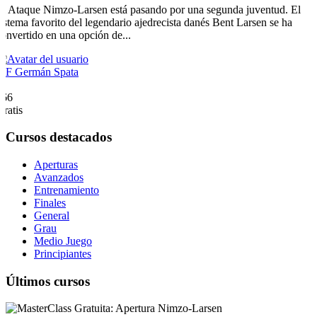
El Ataque Nimzo-Larsen está pasando por una segunda juventud. El
sistema favorito del legendario ajedrecista danés Bent Larsen se ha
convertido en una opción de...
MF Germán Spata
2
766
Gratis
Cursos destacados
Aperturas
Avanzados
Entrenamiento
Finales
General
Grau
Medio Juego
Principiantes
Últimos cursos