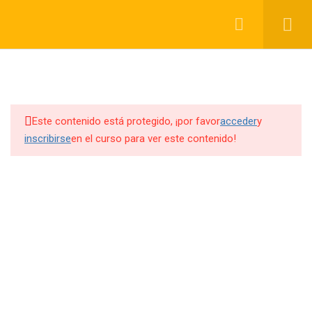
Registrarse
Acceder
7
Fuego en los Finales
Lección 1
Este contenido está protegido, ¡por favor
acceder
y
inscribirse
en el curso para ver este contenido!
Lección 2
Lección 3
Lección 4
Lección 5
Lección 6